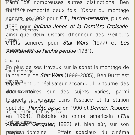
Parmi de nombreuses autres distinctions, Ben 
Box Office
Burtt a remporté deux fois l’Oscar du montage 
sonore, en 1982 pour 
E.T., l’extra-terrestre
, puis en 
Univers Star Wars
1989 pour 
Indiana Jones et la Dernière Croisade
, 
Thierry Uebersax
ainsi que deux Oscars d’honneur des Meilleurs 
Dossier
effets sonores pour
 Star Wars
 (1977) et 
Les 
Interview vidéo
Aventuriers de l’arche perdue
 (1981).
Cinéma
En plus de ses travaux sur le sonet le montage de 
Court-métrage
la prélogie de 
Star Wars
 (1999-2005), Ben Burtt est 
Concours
également un réalisateur accompli. Il a tourné des 
documentaires sur des sujets variés, parmi 
Lettre ouverte
lesquels le voyage dans l’espace et la station 
La chronique Recto Verso
spatiale (
Planète bleue
 en 1990 et 
Demain l’espace
Les collections de Play Suisse
en 1994), l’histoire du crime américain (
The 
Cinéma suisse
American Gangster
, 1992) et, bien sûr, sur son 
propre domaine : Effets spéciaux du cinéma 
Interviews