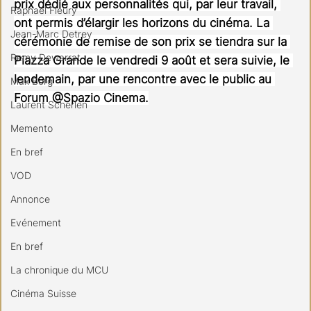
prix dédié aux personnalités qui, par leur travail, 
Raphael Fleury
ont permis d’élargir les horizons du cinéma. La 
Jean-Marc Detrey
cérémonie de remise de son prix se tiendra sur la 
Remy Dewarrat
Piazza Grande le vendredi 9 août et sera suivie, le 
lendemain, par une rencontre avec le public au 
Max Borg
Forum @Spazio Cinema.
Laurent Scherlen
Memento
En bref
VOD
Annonce
Evénement
En bref
La chronique du MCU
Cinéma Suisse