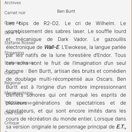
Archives
Ben Burtt
Carnet noir
Open Air
Les bips de R2-D2. Le cri de Wilhelm. Le 
vrombissement des sabres laser. Le souffle lourd 
Série TV
et mécanique de Dark Vador. Le gazouillis 
Stéfanie Rossier
électronique de 
Wall-E
. L’Ewokese, la langue parlée 
Streaming
par les natifs de la lune forestière d’Endor. Tous 
Stefanie Rossier
ces sons sont le fruit de l’imagination d’un seul 
homme : Ben Burtt, artisan des bruits et comédien 
Culture
de doublage multi-récompensé aux Oscars. Ben 
Régional
Burtt est à l’origine d’un nombre impressionnant 
Merchandising
d’effets sonores qui ont marqué les esprits de 
plusieurs générations de spectatrices et de 
TWD Universe
spectateurs, et qui sont encore imités dans les 
Ciné Club
cours de récréation du monde entier. Lorsque dans 
Critique
sa version originale le personnage principal de 
E.T., 