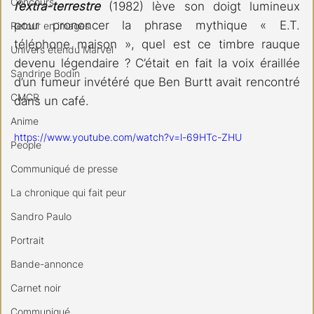
Concours
l’extra-terrestre
 (1982) lève son doigt lumineux 
pour prononcer la phrase mythique « E.T. 
Retour en images
téléphone maison », quel est ce timbre rauque 
Univers étendu Marvel
devenu légendaire ? C’était en fait la voix éraillée 
Sandrine Bodin
d’un fumeur invétéré que Ben Burtt avait rencontré 
CMCR
dans un café.
Anime
https://www.youtube.com/watch?v=l-69HTc-ZHU
People
Communiqué de presse
La chronique qui fait peur
Sandro Paulo
Portrait
Bande-annonce
Carnet noir
Communiqué