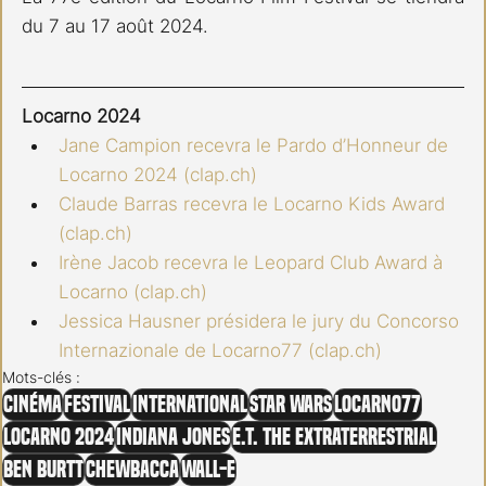
du 7 au 17 août 2024.
Locarno 2024
Jane Campion recevra le Pardo d’Honneur de 
Locarno 2024 (
clap.ch
)
Claude Barras recevra le Locarno Kids Award 
(
clap.ch
)
Irène Jacob recevra le Leopard Club Award à 
Locarno (
clap.ch
)
Jessica Hausner présidera le jury du Concorso 
Internazionale de Locarno77 (
clap.ch
)
Mots-clés :
Cinéma
Festival
International
Star Wars
Locarno77
Locarno 2024
Indiana Jones
E.T. The Extraterrestrial
Ben Burtt
Chewbacca
Wall-E