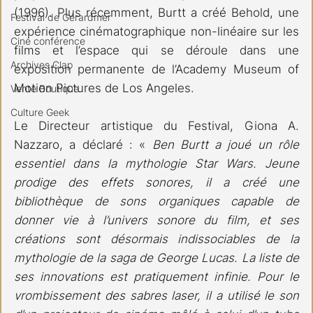
(1996). Plus récemment, Burtt a créé Behold, une 
Festival de Gérardmer
expérience cinématographique non-linéaire sur les 
Ciné conférence
films et l’espace qui se déroule dans une 
Archives Clap
exposition permanente de l’Academy Museum of 
Motion Pictures de Los Angeles.
Vente Boutique
Culture Geek
Le Directeur artistique du Festival, Giona A. 
Nazzaro, a déclaré : «
 Ben Burtt a joué un rôle 
essentiel dans la mythologie Star Wars. Jeune 
prodige des effets sonores, il a créé une 
bibliothèque de sons organiques capable de 
donner vie à l’univers sonore du film, et ses 
créations sont désormais indissociables de la 
mythologie de la saga de George Lucas. La liste de 
ses innovations est pratiquement infinie. Pour le 
vrombissement des sabres laser, il a utilisé le son 