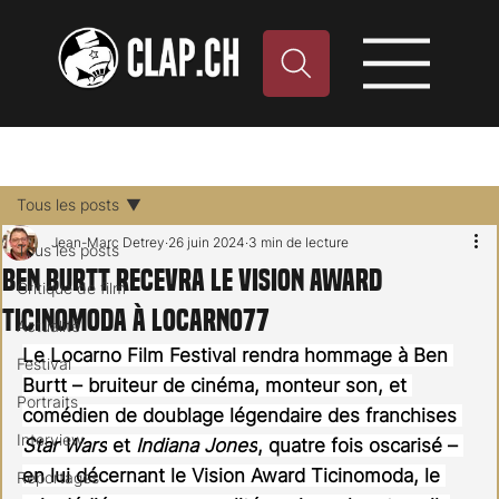
Tous les posts
Jean-Marc Detrey
26 juin 2024
3 min de lecture
Tous les posts
Ben Burtt recevra le Vision Award
Critique de film
Ticinomoda à Locarno77
Actualité
Le Locarno Film Festival rendra hommage à Ben 
Festival
Burtt – bruiteur de cinéma, monteur son, et 
Portraits
comédien de doublage légendaire des franchises 
Interview
Star Wars
 et 
Indiana Jones
, quatre fois oscarisé – 
en lui décernant le Vision Award Ticinomoda, le 
Reportages