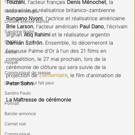
Concours
Touzani
, l'acteur français 
Denis Ménochet
, la 
scénariste et réalisatrice britanico-zambienne 
Retour en images
Rungano Nyoni
, l'actrice et réalisatrice américaine 
Univers étendu Marvel
Brie Larson
, l'acteur américain 
Paul Dano
, l'écrivain 
Sandrine Bodin
afghan 
Atiq Rahimi
 et le réalisateur argentin 
CMCR
Damián Szifrón.
 Ensemble, ils décerneront la 
fameuse Palme d'Or à l'un des 21 films en 
Anime
compétition, le 27 mai prochain, lors de la 
People
cérémonie de clôture qui sera suivie de la 
Communiqué de presse
projection de 
Elémentaire
, le film d'animation de 
La chronique qui fait peur
Peter Sohn
.
Sandro Paulo
La Maîtresse de cérémonie
Portrait
Bande-annonce
Carnet noir
Communiqué