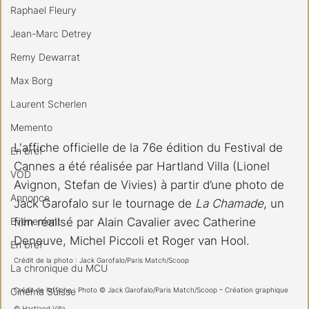
Raphael Fleury
Jean-Marc Detrey
Remy Dewarrat
Max Borg
Laurent Scherlen
Memento
L'affiche officielle de la 76e édition du Festival de 
En bref
Cannes a été réalisée par Hartland Villa (Lionel 
VOD
Avignon, Stefan de Vivies) à partir d’une photo de 
Annonce
Jack Garofalo sur le tournage de 
La Chamade
, un 
Evénement
film réalisé par Alain Cavalier avec Catherine 
Deneuve, Michel Piccoli et Roger van Hool. 
En bref
Crédit de la photo : Jack Garofalo/Paris Match/Scoop
La chronique du MCU
Cinéma Suisse
Crédit de l’affiche : Photo © Jack Garofalo/Paris Match/Scoop – Création graphique 
© Hartland Villa