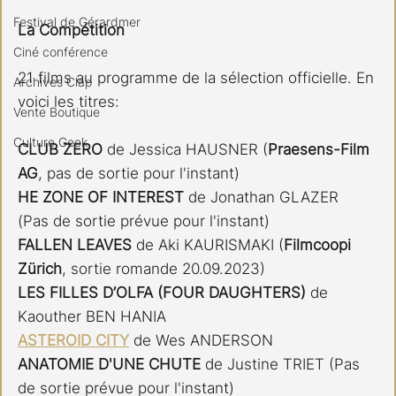
Festival de Gérardmer
La Compétition
Ciné conférence
21 films au programme de la sélection officielle. En 
Archives Clap
voici les titres:
Vente Boutique
Culture Geek
CLUB ZERO
 de Jessica HAUSNER (
Praesens-Film 
AG
, pas de sortie pour l'instant)
HE ZONE OF INTEREST
 de Jonathan GLAZER  
(Pas de sortie prévue pour l'instant)
FALLEN LEAVES
 de Aki KAURISMAKI (
Filmcoopi 
Zürich
, sortie romande 20.09.2023)
LES FILLES D’OLFA (FOUR DAUGHTERS) 
de 
Kaouther BEN HANIA
ASTEROID CITY
 de Wes ANDERSON
ANATOMIE D'UNE CHUTE
 de Justine TRIET (Pas 
de sortie prévue pour l'instant)