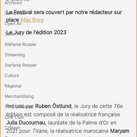
Archives
Le Festival sera couvert par notre rédacteur sur 
Carnet noir
place 
Max Borg
Open Air
Le Jury de l'édition 2023
Série TV
Stéfanie Rossier
Streaming
Stefanie Rossier
Culture
Régional
Merchandising
Présidé par 
Ruben Östlund
, le Jury de cette 76e 
TWD Universe
édition est composé de la réalisatrice française 
Ciné Club
Julia Ducournau
, lauréate de la Palme d'Or en 
Critique
2021 pour 
Titane
, la réalisatrice marocaine 
Maryam 