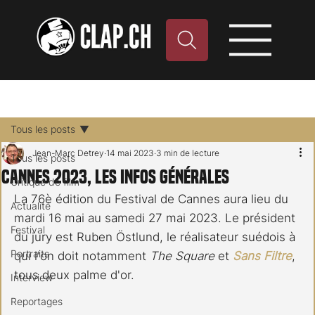
Tous les posts
Jean-Marc Detrey
14 mai 2023
3 min de lecture
Tous les posts
Cannes 2023, les infos générales
Critique de film
La 76è édition du Festival de Cannes aura lieu du 
Actualité
mardi 16 mai au samedi 27 mai 2023. Le président 
Festival
du jury est Ruben Östlund, le réalisateur suédois à 
Portraits
qui l'on doit notamment 
The Square
 et 
Sans Filtre
, 
tous deux palme d'or.
Interview
Reportages