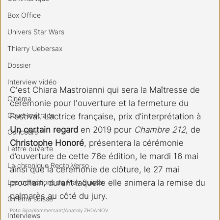
Box Office
Univers Star Wars
Thierry Uebersax
Dossier
Interview vidéo
C'est Chiara Mastroianni qui sera la Maîtresse de 
Cinéma
cérémonie pour l'ouverture et la fermeture du 
Court-métrage
Festival. L’actrice française, prix d’interprétation à 
Un certain regard
 en 2019 pour 
Chambre 212
, de 
Concours
Christophe Honoré
, présentera la cérémonie 
Lettre ouverte
d’ouverture de cette 76e édition, le mardi 16 mai 
La chronique Recto Verso
ainsi que la cérémonie de clôture, le 27 mai 
Les collections de Play Suisse
prochain, durant laquelle elle animera la remise du 
palmarès au côté du jury. 
Cinéma suisse
Poto Sipa/Kommersant/Anatoly ZHDANOV
Interviews