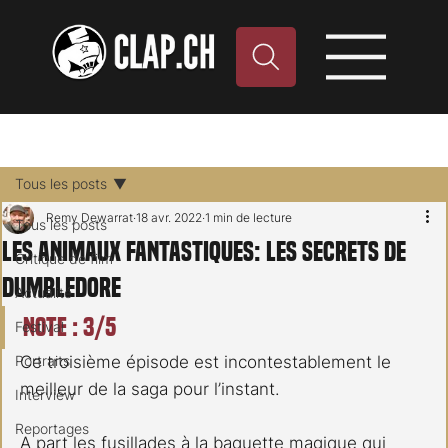
Tous les posts
Remy Dewarrat
18 avr. 2022
1 min de lecture
Tous les posts
Les Animaux Fantastiques: Les Secrets de
Critique de film
Dumbledore
Actualité
Note : 3/5
Festival
Portraits
Ce troisième épisode est incontestablement le 
meilleur de la saga pour l’instant.
Interview
Reportages
A part les fusillades à la baguette magique qui 