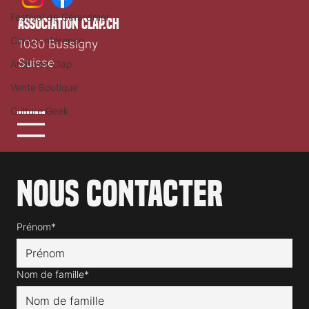
Festival de Gérardmer
association clap.ch
Ciné conférence
1030 Bussigny
Suisse
Archives Clap
Vente Boutique
Culture Geek
Nous contacter
Prénom*
Nom de famille*