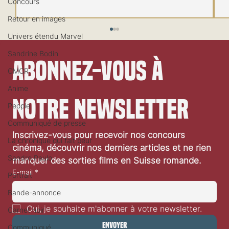
Concours
Retour en images
Univers étendu Marvel
Sandrine Bodin
Abonnez-vous à 
CMCR
Anime
notre newsletter
People
Communiqué de presse
Inscrivez-vous pour recevoir nos concours 
Festival de Locarno 2026: Dances With Wolves
La chronique qui fait peur
cinéma, découvrir nos derniers articles et ne rien 
Sandro Paulo
manquer des sorties films en Suisse romande.
E-mail
*
Portrait
Bande-annonce
Oui, je souhaite m'abonner à votre newsletter.
Carnet noir
Envoyer
Communiqué