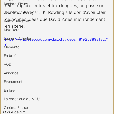
Raphael Fleury
sont trop présentes et trop longues, on passe un 
bon moment car J.K. Rowling a le don d’avoir plein 
Jean-Marc Detrey
de bonnes idées que David Yates met rondement 
Remy Dewarrat
en scène.
Max Borg
Laurent Scherlen
https://www.facebook.com/clap.ch/videos/481926889818271
0
Memento
En bref
VOD
Annonce
Evénement
En bref
La chronique du MCU
Cinéma Suisse
Critique de film