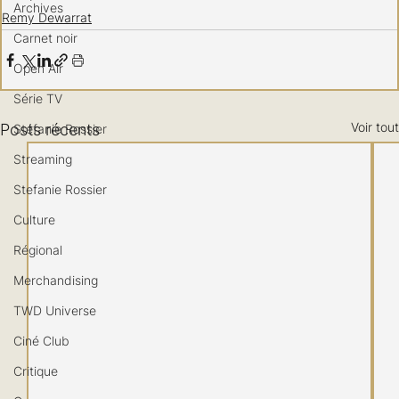
Archives
Remy Dewarrat
Carnet noir
Open Air
Série TV
Voir tout
Posts récents
Stéfanie Rossier
Streaming
Stefanie Rossier
Culture
Régional
Merchandising
TWD Universe
Ciné Club
Critique