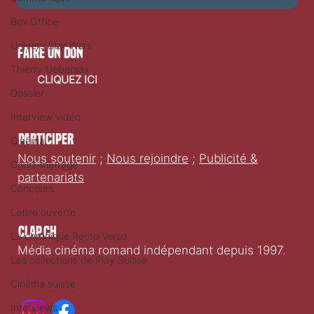
Box Office
Univers Star Wars
faire un don
Thierry Uebersax
CLIQUEZ ICI
Dossier
Interview vidéo
Participer
Cinéma
Nous soutenir
;
Nous rejoindre
;
Publicité &
Court-métrage
partenariats
Concours
Lettre ouverte
Clap.ch
La chronique Recto Verso
Média cinéma romand indépendant depuis 1997.
Les collections de Play Suisse
Cinéma suisse
Interviews