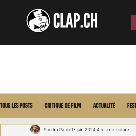
Tous les posts
Critique de film
Actualité
Fes
Max Borg
Laurent Scherlen
Memento
E
Sandro Paulo
17 juin 2024
4 min de lecture