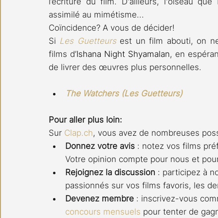
l’écriture du film. D'ailleurs, l'oiseau qu
assimilé au mimétisme... 
Coïncidence? A vous de décider!
Si 
Les Guetteurs
 est un film abouti, on n
films d’
Ishana Night Shyamalan
, en espéran
de livrer des œuvres plus personnelles.
The Watchers (Les Guetteurs)
Pour aller plus loin:
Sur 
Clap.ch
, vous avez de nombreuses possi
Donnez votre avis
 : notez vos films pré
Votre opinion compte pour nous et pou
Rejoignez la discussion
 : participez à n
passionnés sur vos films favoris, les de
Devenez membre
 : inscrivez-vous c
concours mensuels
 pour tenter de gagn