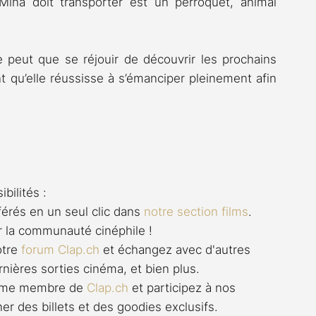
e Mina doit transporter est un perroquet, animal 
e peut que se réjouir de découvrir les prochains 
t qu’elle réussisse à s’émanciper pleinement afin 
bilités :
férés en un seul clic dans 
notre section films
. 
r la communauté cinéphile !
otre 
forum 
Clap.ch
 et échangez avec d'autres 
rnières sorties cinéma, et bien plus.
omme membre de 
Clap.ch
 et participez à nos 
er des billets et des goodies exclusifs. 