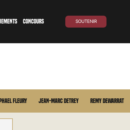
NEMENTS
CONCOURS
SOUTENIR
phael Fleury
Jean-Marc Detrey
Remy Dewarrat
La chronique du MCU
Cinéma Suisse
Archives