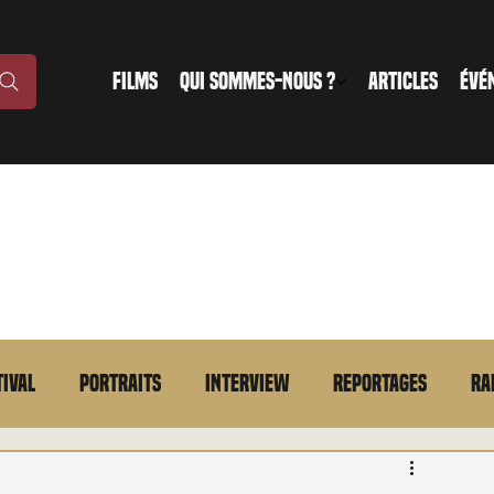
FILMS
QUI SOMMES-NOUS ?
ARTICLES
ÉVÉ
tival
Portraits
Interview
Reportages
Ra
n bref
VOD
Annonce
Evénement
En bref