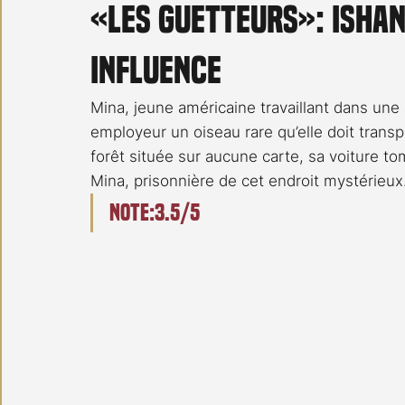
«Les Guetteurs»: Isha
Carnet noir
Open Air
Série TV
Stéfanie 
influence
Mina, jeune américaine travaillant dans une a
employeur un oiseau rare qu’elle doit transpor
forêt située sur aucune carte, sa voiture 
Mina, prisonnière de cet endroit mystérieux
Note:3.5/5