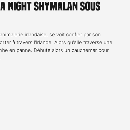
na Night Shymalan sous
Rossier
Streaming
Stefanie Rossier
Culture
nimalerie irlandaise, se voit confier par son 
ter à travers l’Irlande. Alors qu’elle traverse une 
tombe en panne. Débute alors un cauchemar pour 
.