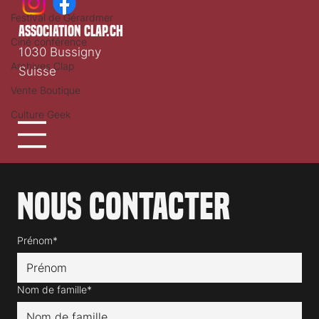
Festival de Gérardmer
association clap.ch
Ciné conférence
1030 Bussigny
Archives Clap
Suisse
Vente Boutique
Culture Geek
Nous contacter
Prénom*
Nom de famille*