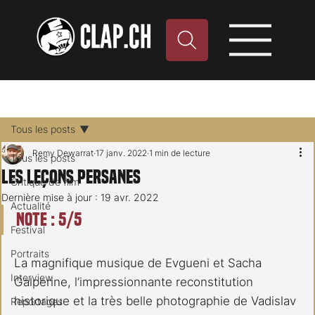
Tous les posts
Remy Dewarrat
17 janv. 2022
1 min de lecture
Tous les posts
Les Leçons persanes
Critique de film
Dernière mise à jour :
19 avr. 2022
Actualité
Note : 5/5
Festival
Portraits
La magnifique musique de Evgueni et Sacha 
Interview
Galperine, l’impressionnante reconstitution 
historique et la très belle photographie de Vadislav 
Reportages