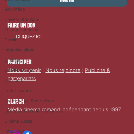
Envoyer
Box Office
Univers Star Wars
faire un don
Thierry Uebersax
CLIQUEZ ICI
Dossier
Interview vidéo
Cinéma
Participer
Nous soutenir
;
Nous rejoindre
;
Publicité &
Court-métrage
partenariats
Concours
Lettre ouverte
La chronique Recto Verso
Clap.ch
Média cinéma romand indépendant depuis 1997.
Les collections de Play Suisse
Cinéma suisse
Interviews