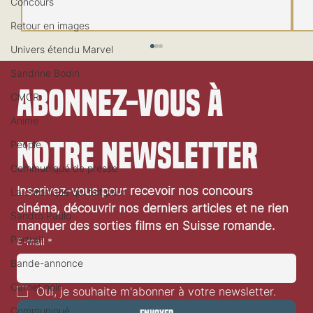
Concours
Retour en images
Univers étendu Marvel
Sandrine Bodin
Abonnez-vous à 
CMCR
Anime
notre newsletter
People
Communiqué de presse
Festival de Locarno 2026: Wild at Heart
Inscrivez-vous pour recevoir nos concours 
La chronique qui fait peur
cinéma, découvrir nos derniers articles et ne rien 
Sandro Paulo
manquer des sorties films en Suisse romande.
Portrait
E-mail
*
Bande-annonce
Carnet noir
Oui, je souhaite m'abonner à votre newsletter.
Communiqué