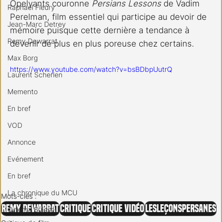
Opelyants couronne 
Persians Lessons
 de Vadim 
Raphael Fleury
Perelman, film essentiel qui participe au devoir de 
Jean-Marc Detrey
mémoire puisque cette dernière a tendance à 
Remy Dewarrat
devenir de plus en plus poreuse chez certains.
Max Borg
https://www.youtube.com/watch?v=bsBDbpUutrQ
Laurent Scherlen
Memento
En bref
VOD
Annonce
Evénement
En bref
La chronique du MCU
Mots-clés :
Remy Dewarrat
Critique
Critique vidéo
LesLeçonsPersanes
Cinéma Suisse