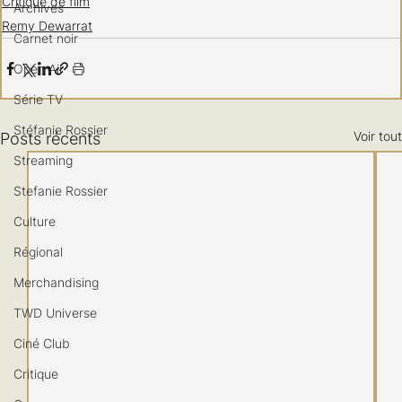
Critique de film
Archives
Remy Dewarrat
Carnet noir
Open Air
Série TV
Stéfanie Rossier
Voir tout
Posts récents
Streaming
Stefanie Rossier
Culture
Régional
Merchandising
TWD Universe
Ciné Club
Critique