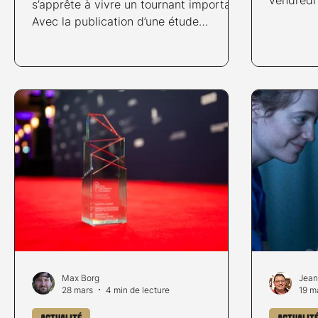
s’apprête à vivre un tournant important.
Avec la publication d’une étude
statistique couvrant vingt‑cinq ans de
financement public, la SGFA (Swiss
Genre Film Alliance) lance une
mobilisation inédite en faveur du
cinéma de genre, un domaine créatif
riche mais historiquement marginalisé
dans les politiques de soutien
nationales. Cette initiative marque
l’entrée du débat dans une phase
nouvelle : celle de la transparence, des
données et de la
Max Borg
Jean
28 mars
4 min de lecture
19 m