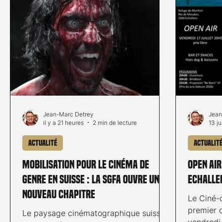
Jean-Marc Detrey
Jean
il y a 21 heures
2 min de lecture
13 ju
Actualité
Actualit
Mobilisation pour le cinéma de
Open Air
genre en Suisse : la SGFA ouvre un
Echalle
nouveau chapitre
Le Ciné-
premier 
Le paysage cinématographique suisse
vendredi 