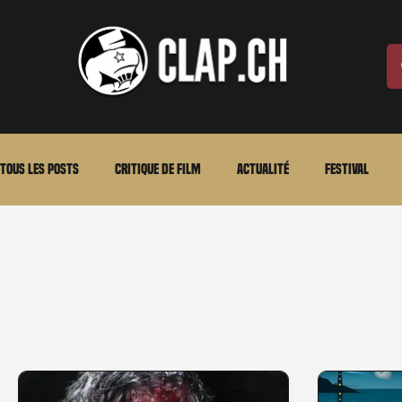
Tous les posts
Critique de film
Actualité
Festival
Laurent Scherlen
Memento
En bref
VOD
An
Cinéma Suisse
Stéfanie Rossier
Streaming
Stefanie Rossier
Cul