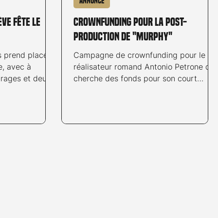
Annonce
ve fête le
Crownfunding pour la post-
production de "Murphy"
 prend place
Campagne de crownfunding pour le
e, avec à
réalisateur romand Antonio Petrone qui
étrages et deux
cherche des fonds pour son court
 courts
métrage "Murphy" dont le tournage est
e diplôme.
terminé à 95%. Devenez partenaire du
film en participant à cette campagne.
Nous souhaitons financer ici la post-
production du film MURPHY, dont 95%
du tournage a déjà été réalisé, en
partie grâce à notre première récolte
de l'été 2023 sur cette même
plateforme. Il s'agit là d'un projet
ambitieux qui doit voir le jour car
énormément de