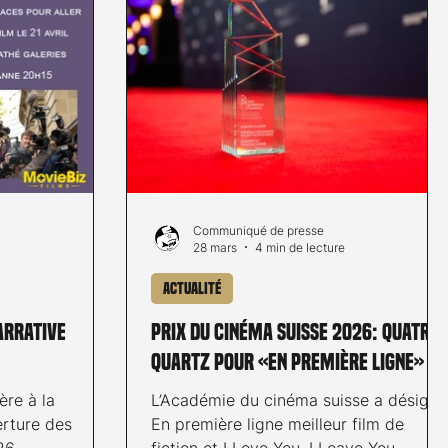
Communiqué de presse
28 mars
4 min de lecture
Actualité
arrative
Prix du cinéma suisse 2026: quatre
Quartz pour «En première ligne»
ère à la
L’Académie du cinéma suisse a désigné
erture des
En première ligne meilleur film de
26.
fiction et I Love You, I Leave You