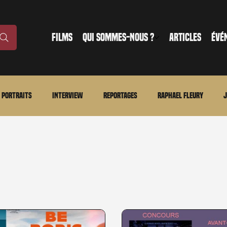
FILMS
QUI SOMMES-NOUS ?
ARTICLES
ÉVÉ
Portraits
Interview
Reportages
Raphael Fleury
J
nonce
Evénement
En bref
La chronique du MCU
Ciné
ture
Régional
Merchandising
TWD Universe