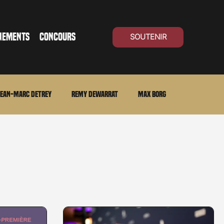
NEMENTS
CONCOURS
SOUTENIR
ean-Marc Detrey
Remy Dewarrat
Max Borg
ma Suisse
Archives
Carnet noir
Open Air
Série TV