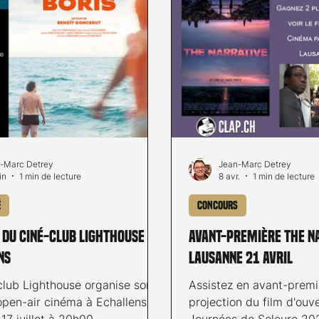
-Marc Detrey
Jean-Marc Detrey
in
1 min de lecture
8 avr.
1 min de lecture
é
Concours
 du ciné-club Lighthouse à
Avant-première The N
ns
Lausanne 21 avril
club Lighthouse organise son
Assistez en avant-premi
open-air cinéma à Echallens le
projection du film d'ouv
17 juillet à 20h00.
Journées de Soleure 20