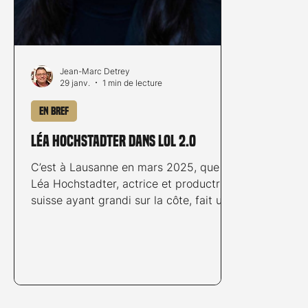
Jean-Marc Detrey
29 janv.
1 min de lecture
En bref
Léa Hochstadter dans LOL 2.0
C’est à Lausanne en mars 2025, que
Léa Hochstadter, actrice et productrice
suisse ayant grandi sur la côte, fait une
rencontre déterminante avec Lisa
Azuelos lors du Festival Les Rencontres
7e Art. En pleine préparation de LOL 2 ,
la réalisatrice, connue pour son regard
attentionné et son engagement envers
les jeunes talents, crée très vite une