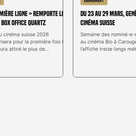
é
Evénement
mière ligne » remporte le
Du 23 au 29 mars, Genè
 Box Office Quartz
cinéma suisse
du cinéma suisse 2026
Semaine des nominé-e-s
sera pour la première fois le
au cinéma Bio à Caroug
aura attiré le plus de
l’affiche treize longs m
r·rice·s.
programmes dédiés aux
métrages et aux films d