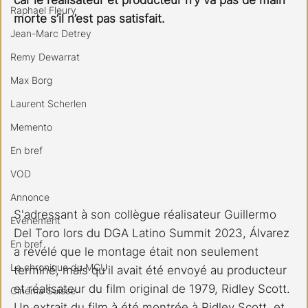
Raphael Fleury
morte s’il n’est pas satisfait.
Jean-Marc Detrey
Remy Dewarrat
Max Borg
Laurent Scherlen
Memento
En bref
VOD
Annonce
S'adressant à son collègue réalisateur Guillermo 
Evénement
Del Toro lors du DGA Latino Summit 2023, Álvarez 
En bref
a révélé que le montage était non seulement 
La chronique du MCU
terminé, mais qu'il avait été envoyé au producteur 
et réalisateur du film original de 1979, Ridley Scott. 
Cinéma Suisse
Un extrait du film à été montrée à Ridley Scott, et 