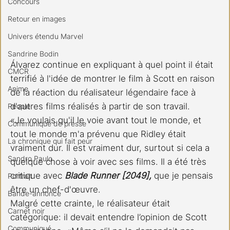
Concours
Retour en images
Univers étendu Marvel
Sandrine Bodin
Álvarez continue en expliquant à quel point il était 
CMCR
terrifié à l'idée de montrer le film à Scott en raison 
Anime
de la réaction du réalisateur légendaire face à 
d'autres films réalisés à partir de son travail.
People
«Je voulais qu'il le voie avant tout le monde, et 
Communiqué de presse
tout le monde m'a prévenu que Ridley était 
La chronique qui fait peur
vraiment dur. Il est vraiment dur, surtout si cela a 
Sandro Paulo
quelque chose à voir avec ses films. Il a été très 
critique avec 
Blade Runner [2049],
 que je pensais 
Portrait
être un chef-d'œuvre.
Bande-annonce
Malgré cette crainte, le réalisateur était 
Carnet noir
catégorique: il devait entendre l’opinion de Scott 
Communiqué