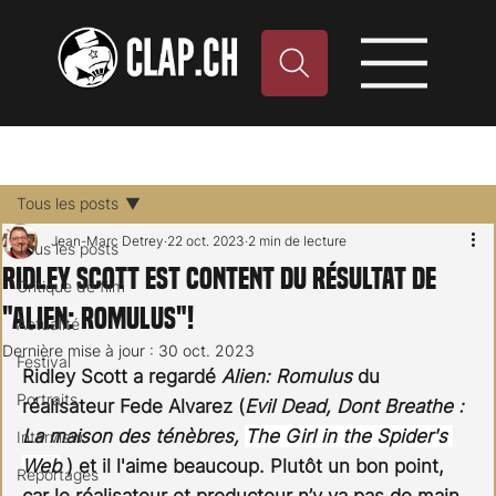
Tous les posts
Jean-Marc Detrey
22 oct. 2023
2 min de lecture
Tous les posts
Ridley Scott est content du résultat de
Critique de film
"Alien: Romulus"!
Actualité
Dernière mise à jour :
30 oct. 2023
Festival
Ridley Scott a regardé 
Alien: Romulus
 du 
Portraits
réalisateur Fede Alvarez (
Evil Dead, Dont Breathe : 
La maison des ténèbres, 
The Girl in the Spider's 
Interview
Web
 ) et il l'aime beaucoup. Plutôt un bon point, 
Reportages
car le réalisateur et producteur n’y va pas de main 