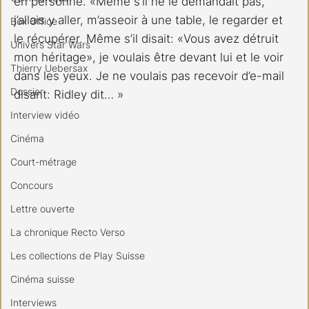
en personne. «Même s’il ne le demandait pas, 
j’allais y aller, m’asseoir à une table, le regarder et 
Box Office
le récupérer. Même s’il disait: «Vous avez détruit 
Univers Star Wars
mon héritage», je voulais être devant lui et le voir 
Thierry Uebersax
dans les yeux. Je ne voulais pas recevoir d’e-mail 
Dossier
disant: Ridley dit… »
Interview vidéo
Cinéma
Court-métrage
Concours
Lettre ouverte
La chronique Recto Verso
Les collections de Play Suisse
Cinéma suisse
Interviews