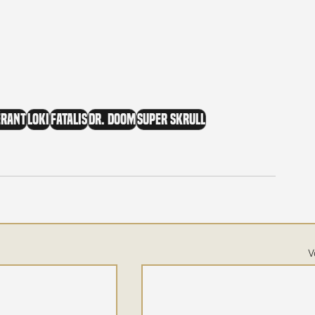
érant
Loki
Fatalis
Dr. Doom
Super Skrull
V