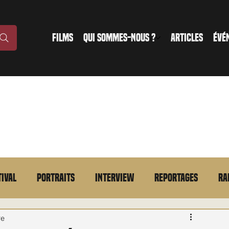
FILMS
QUI SOMMES-NOUS ?
ARTICLES
ÉVÉ
tival
Portraits
Interview
Reportages
Ra
n bref
VOD
Annonce
Evénement
En bref
re