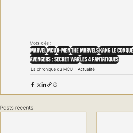
Mots-clés :
Marvel
MCU
X-Men
The Marvels
Kang le conqu
Avengers : Secret War
Les 4 Fantatiques
La chronique du MCU
Actualité
Posts récents