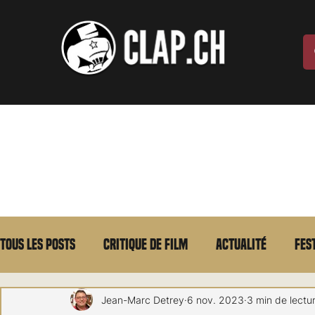
Tous les posts
Critique de film
Actualité
Fes
Max Borg
Laurent Scherlen
Memento
E
Jean-Marc Detrey
6 nov. 2023
3 min de lectu