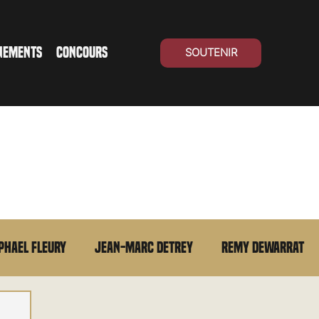
NEMENTS
CONCOURS
SOUTENIR
phael Fleury
Jean-Marc Detrey
Remy Dewarrat
La chronique du MCU
Cinéma Suisse
Archives