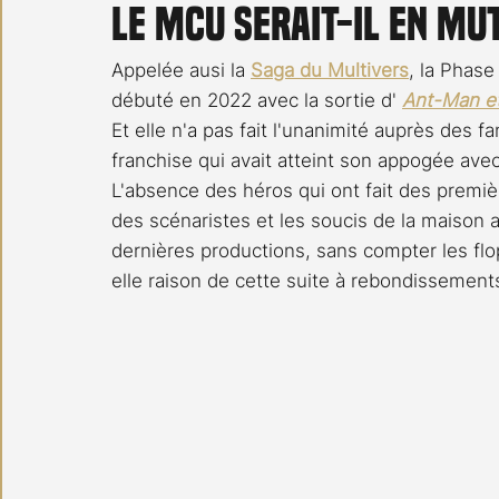
Le MCU serait-il en mu
Carnet noir
Open Air
Série TV
Stéfanie 
Appelée ausi la 
Saga du Multivers
, la Phas
débuté en 2022 avec la sortie d' 
Ant-Man et
Et elle n'a pas fait l'unanimité auprès des fa
franchise qui avait atteint son appogée avec
L'absence des héros qui ont fait des premi
des scénaristes et les soucis de la maison a
dernières productions, sans compter les fl
elle raison de cette suite à rebondissement