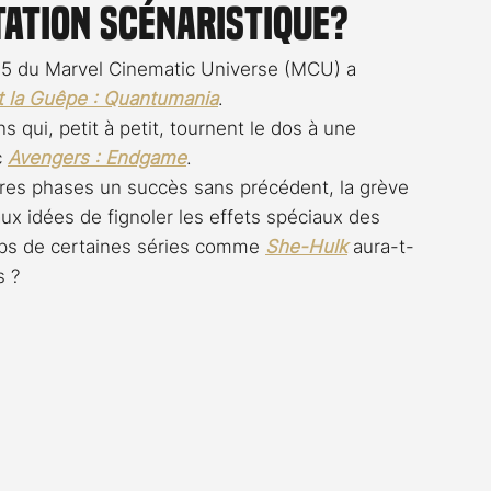
tation scénaristique?
Rossier
Streaming
Stefanie Rossier
Culture
e 5 du Marvel Cinematic Universe (MCU) a  
 la Guêpe : Quantumania
.
ns qui, petit à petit, tournent le dos à une 
 
Avengers : Endgame
.
ères phases un succès sans précédent, la grève 
ux idées de fignoler les effets spéciaux des 
ops de certaines séries comme 
She-Hulk
 aura-t-
s ?