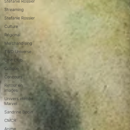
Stéfanie Rossier
Streaming
Stefanie Rossier
Culture
Régional
Merchandising
TWD Universe
Ciné Club
Critique
Concours
Retour en
images
Univers étendu
Marvel
Sandrine Bodin
CMCR
Anime