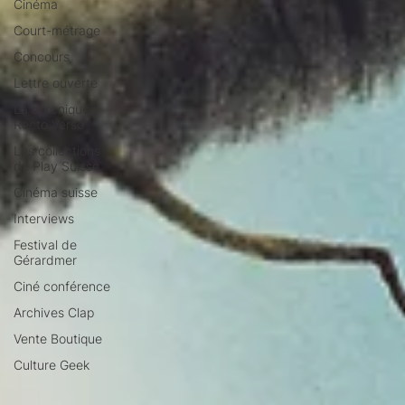
Cinéma
Court-métrage
Concours
Lettre ouverte
La chronique
Recto Verso
Les collections
de Play Suisse
Cinéma suisse
Interviews
Festival de
Gérardmer
Ciné conférence
Archives Clap
Vente Boutique
Culture Geek