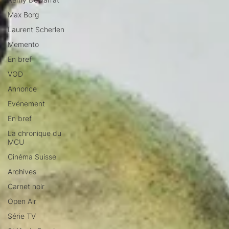
Max Borg
Laurent Scherlen
Memento
En bref
VOD
Annonce
Evénement
En bref
La chronique du
MCU
Cinéma Suisse
Archives
Carnet noir
Open Air
Série TV