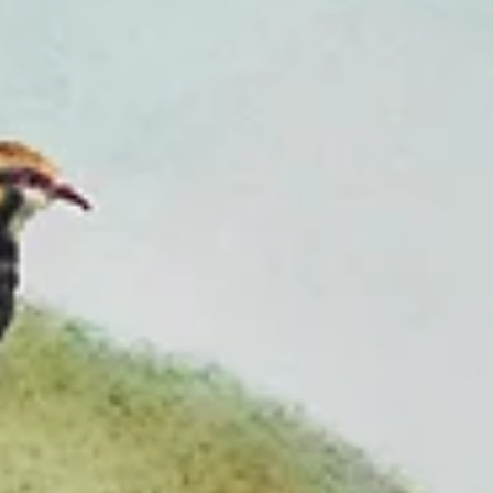
Ben-Charif Lopes
28 juin
3 min de lecture
Critique de film
In Waves
Note : 4/5 Nous avons vu In Waves, long-métrage de Phuong Mai
Nguyen, au Festival international du film d'animation d'Annecy 20
Retour sur une œuvre qui s'intéresse à une histoire d'amour mise 
l'épreuve, et à ce qu'elle laisse derrière elle. © Frenetic Films AG 
dit que les vagues naissent du vent, les histoires d'amour aussi. El
prennent forme dans le souffle de l'autre, s'élancent, grandissent 
déferlent pour devenir inarrêtables, et ce qu'elles laissent derrièr