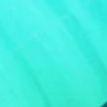
Festival d'Annecy: jour 3 — la chaleur et les vague
Le Festival international du film d’animation d’Annecy se poursuit.
Retour sur une troisième journée marquée par la chaleur, un matin
sacrifié et une soirée émouvante. Le festival consume. Non
seulement par l’intensité de sa programmation, mais aussi par la
chaleur qui s’abat sur Annecy dès le matin. Se lever tôt devient u
épreuve en soi : l’air est lourd, le soleil frappe déjà fort, et mon cor
accumule la fatigue des nuits courtes. La veille, couché entre minu
et une h