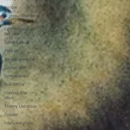
People
Communiqué de
presse
La chronique qui
fait peur
Sandro Paulo
Portrait
Bande-annonce
Carnet noir
Communiqué
Box Office
Univers Star
Wars
Thierry Uebersax
Dossier
Interview vidéo