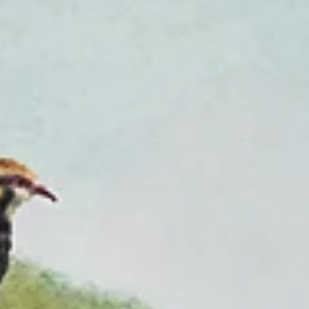
ambiance de Coupe du Monde
Réveil à 9h. Il faut rendre les clés de l’Airbnb, vérifier qu’on n’a rien
oublié, et partir. Mais avant de quitter la ville, un dernier film m’at
: Carmen, l’oiseau rebelle, de Sébastien Laudenbach et Santiago
Otheguy. Dans les ruelles de Séville, Salva et Belén, deux gamins
des rues, tentent d’éloigner la menace qui plane sur Carmen, jeun
femme libre et flamboyante dont le brigadier José est tombé
éperdument amoureux. Le film s’inspire librement de l’opéra-comi
de Bi